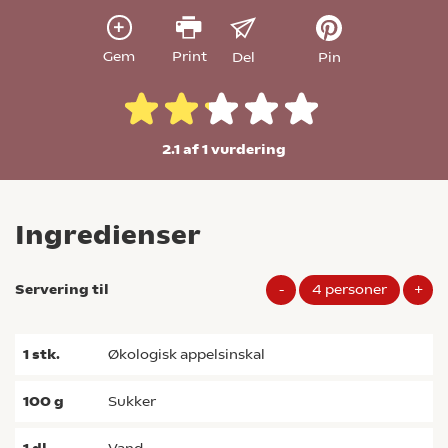
Gem
Print
Del
Pin
2.1 af 1
vurdering
Ingredienser
Servering til
-
4
personer
+
1
stk.
økologisk appelsinskal
100
g
sukker