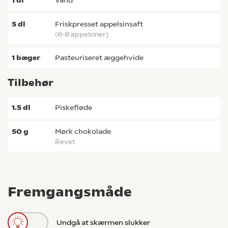
1
dl
vand
5
dl
friskpresset appelsinsaft
(6-8 appelsiner)
1
bæger
pasteuriseret æggehvide
Tilbehør
1.5
dl
piskefløde
50
g
mørk chokolade
revet
Fremgangsmåde
Undgå at skærmen slukker