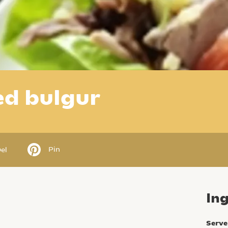
d bulgur
Pin
el
In
Serve