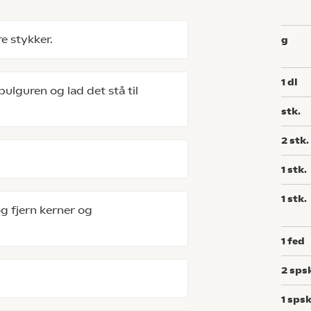
e stykker.
g
1
dl
lguren og lad det stå til
stk.
2
stk.
1
stk.
1
stk.
g fjern kerner og
1
fed
2
sps
1
spsk