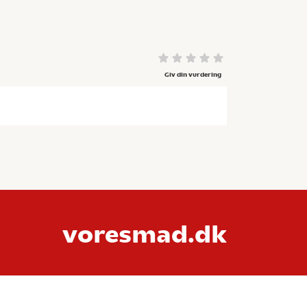
Giv din vurdering
voresmad.dk