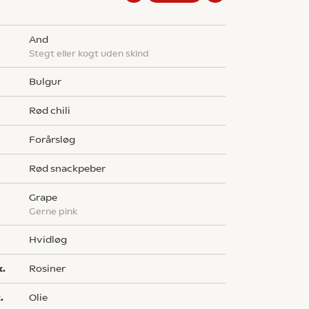
and
stegt eller kogt uden skind
bulgur
rød chili
forårsløg
rød snackpeber
grape
gerne pink
hvidløg
k.
rosiner
.
olie