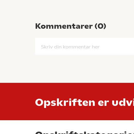
Kommentarer (
0
)
Skriv din kommentar her
Opskriften er udvi