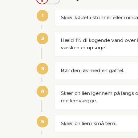
Skær kødet i strimler eller mindr
Hæld 1½ dl kogende vand over bu
væsken er opsuget.
Rør den løs med en gaffel.
Skær chilien igennem på langs o
mellemvægge.
Skær chilien i små tern.