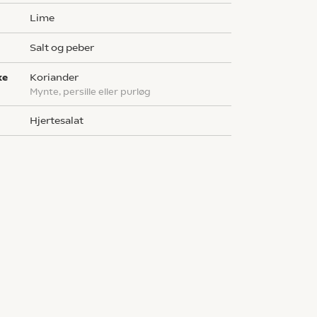
lime
salt og peber
ke
koriander
mynte, persille eller purløg
hjertesalat