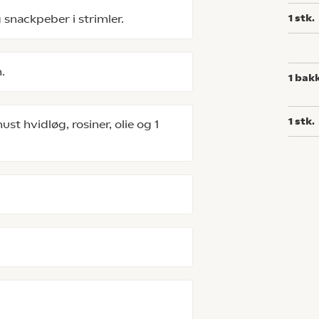
 snackpeber i strimler.
1
stk.
.
1
bak
1
stk.
ust hvidløg, rosiner, olie og 1