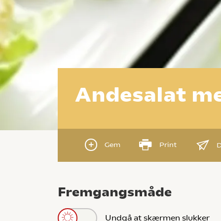
Andesalat me
Gem
Print
D
Fremgangsmåde
Undgå at skærmen slukker