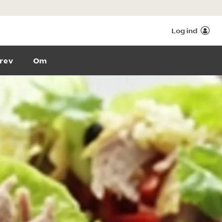
Log ind
rev
Om