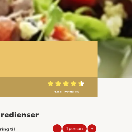
4.5 af 1
vurdering
gredienser
-
1
person
+
ring til