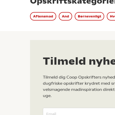
Opskriftskategorie
Aftensmad
And
Børnevenligt
Hv
Tilmeld nyh
Tilmeld dig Coop Opskrifters nyhed
dugfriske opskrifter krydret med s
velsmagende madinspiration direkt
uge.