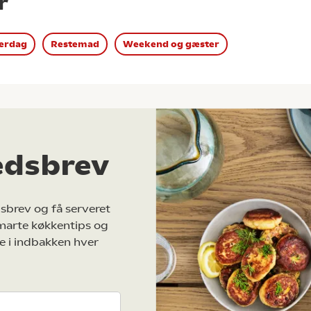
r
erdag
Restemad
Weekend og gæster
edsbrev
sbrev og få serveret
marte køkkentips og
e i indbakken hver