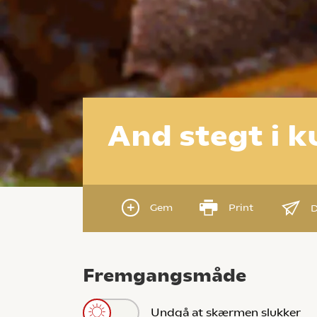
And stegt i k
Gem
Print
D
Fremgangsmåde
Undgå at skærmen slukker