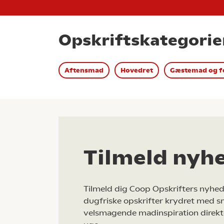
Opskriftskategorie
Aftensmad
Hovedret
Gæstemad og f
Tilmeld nyh
Tilmeld dig Coop Opskrifters nyhed
dugfriske opskrifter krydret med s
velsmagende madinspiration direkt