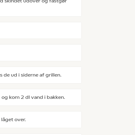
d skindet udover og fastgør
de ud i siderne af grillen.
 og kom 2 dl vand i bakken.
låget over.