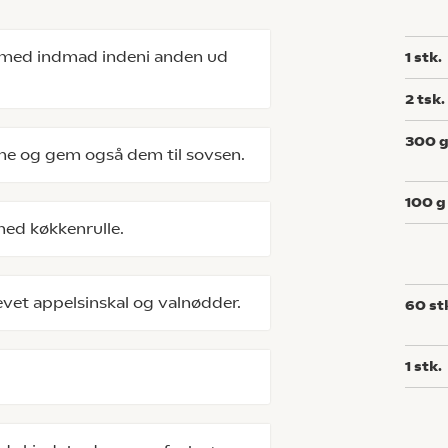
n med indmad indeni anden ud
1
stk.
2
tsk.
300
rne og gem også dem til sovsen.
100
g
ed køkkenrulle.
vet appelsinskal og valnødder.
60
st
1
stk.