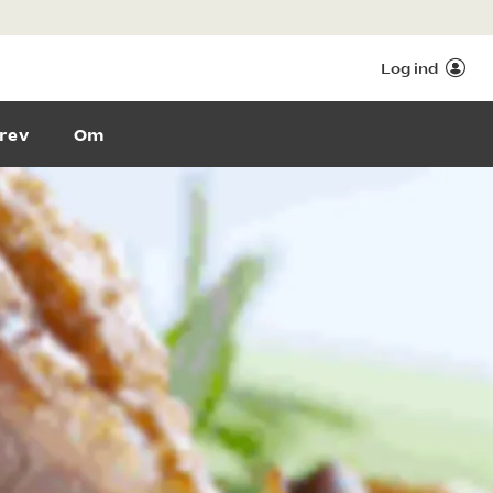
Log ind
rev
Om