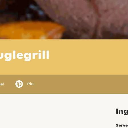
uglegrill
Pin
el
In
Serve