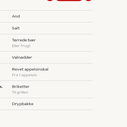
and
salt
g
tørrede bær
eller frugt
valnødder
revet appelsinskal
fra 1 appelsin
k.
briketter
til grillen
drypbakke