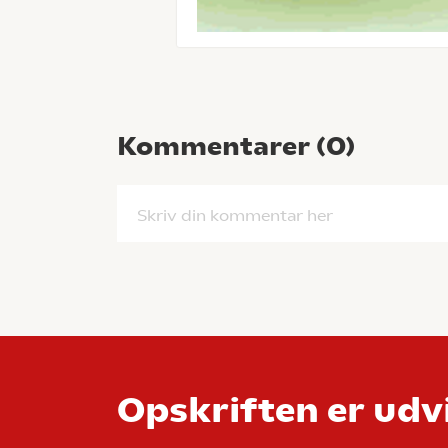
Kommentarer (
0
)
Skriv din kommentar her
Opskriften er udvi