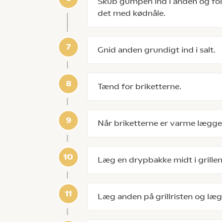
Skub gumpen ind i anden og fol
det med kødnåle.
Gnid anden grundigt ind i salt.
Tænd for briketterne.
Når briketterne er varme lægges 
Læg en drypbakke midt i grillen
Læg anden på grillristen og læg 