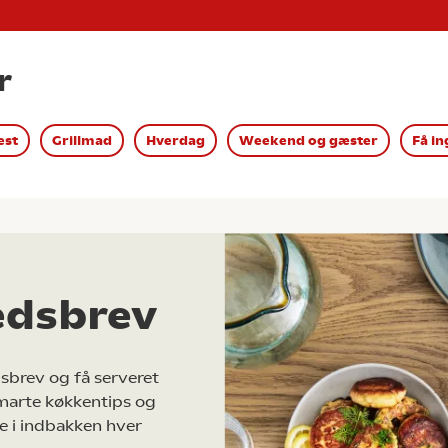
r
est
Grillmad
Hverdag
Weekend og gæster
Få in
edsbrev
sbrev og få serveret
marte køkkentips og
e i indbakken hver