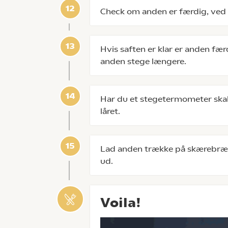
Check om anden er færdig, ved at
Hvis saften er klar er anden færd
anden stege længere.
Har du et stegetermometer skal
låret.
Lad anden trække på skærebræd
ud.
Voila!