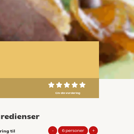
Giv din vurdering
gredienser
-
6
personer
+
ring til