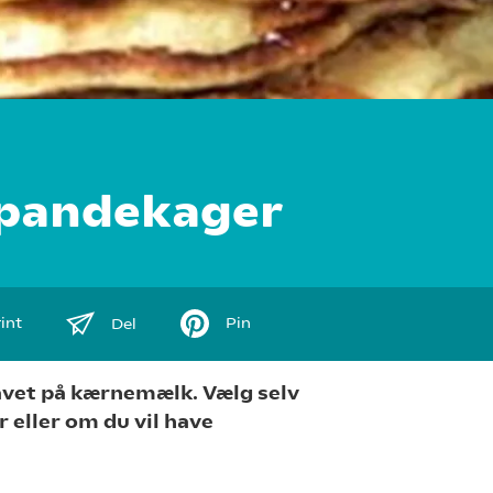
pandekager
int
Pin
Del
avet på kærnemælk. Vælg selv
r eller om du vil have