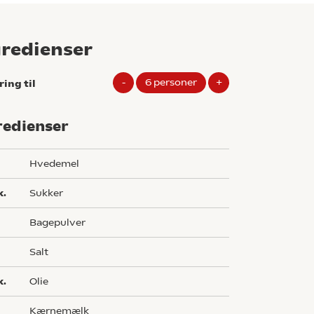
gredienser
-
6
personer
+
ring til
redienser
g
hvedemel
k.
sukker
bagepulver
salt
k.
olie
Kærnemælk