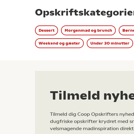
Opskriftskategorie
Dessert
Morgenmad og brunch
Børne
Weekend og gæster
Under 30 minutter
Tilmeld nyh
Tilmeld dig Coop Opskrifters nyhed
dugfriske opskrifter krydret med s
velsmagende madinspiration direkt