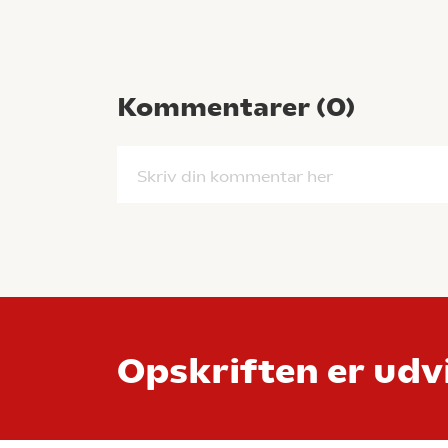
Kommentarer (
0
)
Skriv din kommentar her
Opskriften er udvi