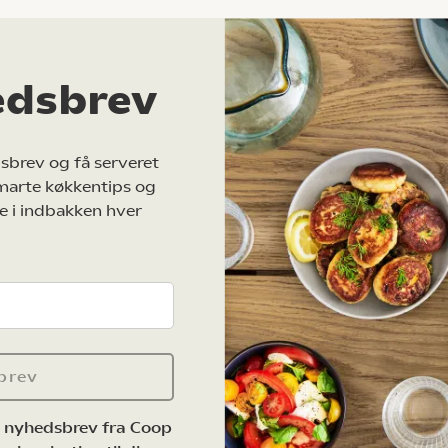
edsbrev
sbrev og få serveret
marte køkkentips og
e i indbakken hver
brev
e nyhedsbrev fra Coop