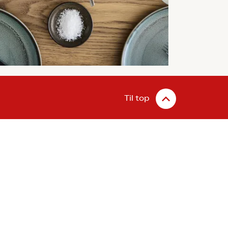
Til top