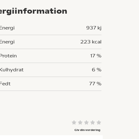
ergiinformation
Energi
937 kj
Energi
223 kcal
Protein
17 %
Kulhydrat
6 %
Fedt
77 %
Giv din vurdering