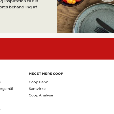
 inspiration til din
ores behandling af
MEGET MERE COOP
e
Coop Bank
pørgsmål
Samvirke
Coop Analyse
k