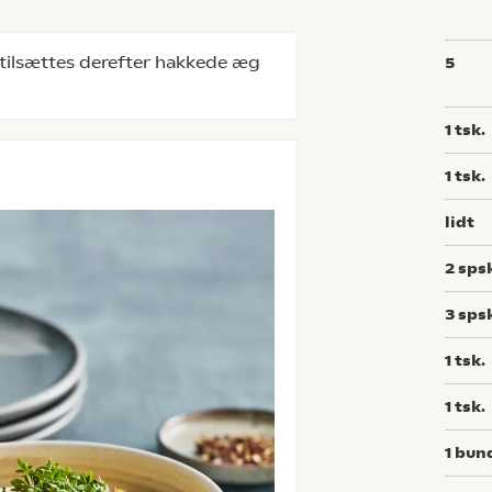
ilsættes derefter hakkede æg
5
1
tsk.
1
tsk.
lidt
2
sps
3
sps
1
tsk.
1
tsk.
1
bun