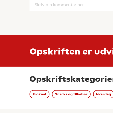
Skriv din kommentar her
Opskriften er udvi
Opskriftskategorie
Frokost
Snacks og tilbehør
Hverdag