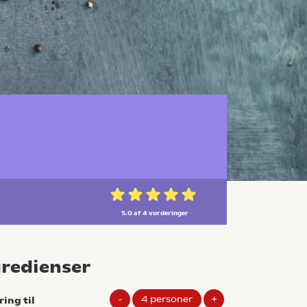
5.0 af 4
vurderinger
gredienser
-
4
personer
+
ring til