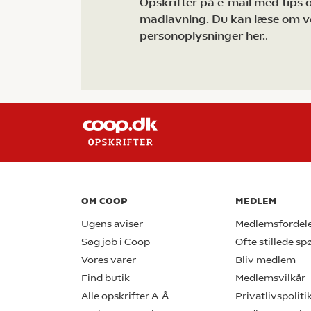
Opskrifter på e-mail med tips og
madlavning. Du kan læse om v
personoplysninger her.
.
OM COOP
MEDLEM
Ugens aviser
Medlemsfordel
Søg job i Coop
Ofte stillede s
Vores varer
Bliv medlem
Find butik
Medlemsvilkår
Alle opskrifter A-Å
Privatlivspoliti