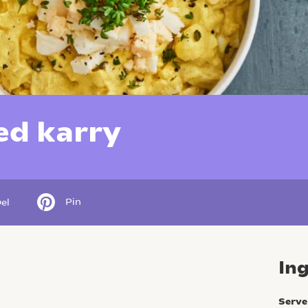
ed karry
Pin
el
In
Serve