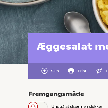
Æggesalat m
Gem
Print
D
Fremgangsmåde
Undgå at skærmen slukker