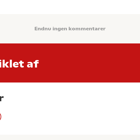
Endnu ingen kommentarer
klet af
r