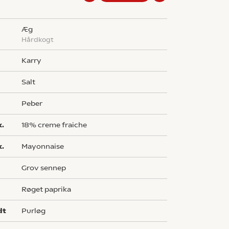
æg
hårdkogt
karry
salt
peber
k.
18% creme fraiche
k.
mayonnaise
grov sennep
røget paprika
dt
purløg