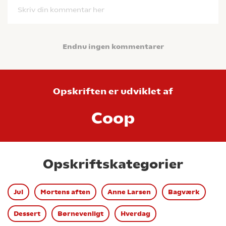
Skriv din kommentar her
Endnu ingen kommentarer
Opskriften er udviklet af
Coop
Opskriftskategorier
Jul
Mortens aften
Anne Larsen
Bagværk
Dessert
Børnevenligt
Hverdag