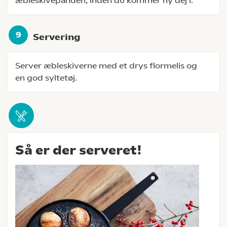
æbleskivepanden, inden du kommer ny dej i.
Servering
Server æbleskiverne med et drys flormelis og
en god syltetøj.
Så er der serveret!