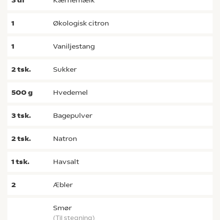
3
dl
Kærnemælk
1
økologisk citron
1
vaniljestang
2
tsk.
sukker
500
g
hvedemel
3
tsk.
bagepulver
2
tsk.
natron
1
tsk.
havsalt
2
æbler
smør
(til stegning)