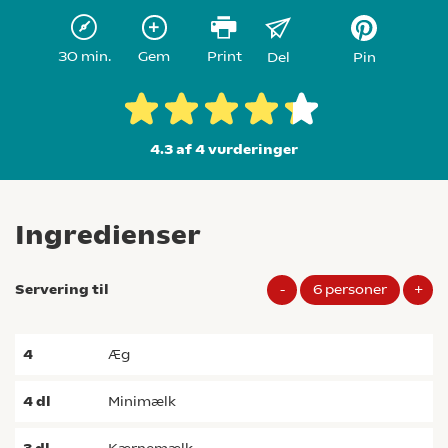
30 min.
Gem
Print
Del
Pin
4.3 af 4
vurderinger
Ingredienser
Servering til
-
6
personer
+
4
æg
4
dl
minimælk