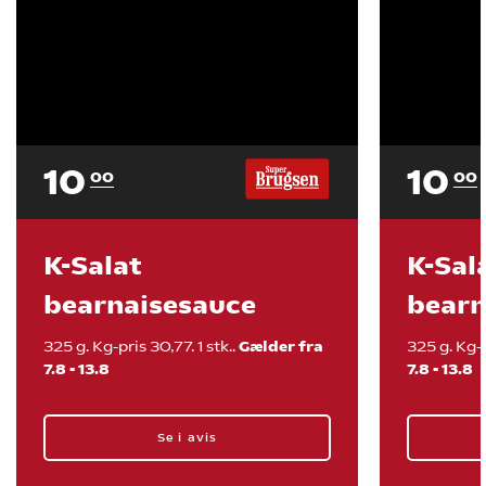
10
10
00
00
K-Salat
K-Sal
bearnaisesauce
bearn
325 g. Kg-pris 30,77.
1 stk.
.
Gælder fra
325 g. Kg-p
7.8
-
13.8
7.8
-
13.8
Se i avis