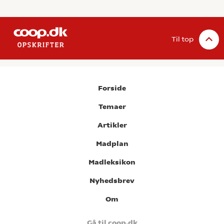
Til top
Forside
Temaer
Artikler
Madplan
Madleksikon
Nyhedsbrev
Om
Gå til coop.dk