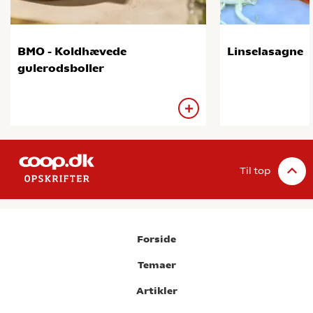
BMO - Koldhævede
Linselasagne
gulerodsboller
Til top
Forside
Temaer
Artikler