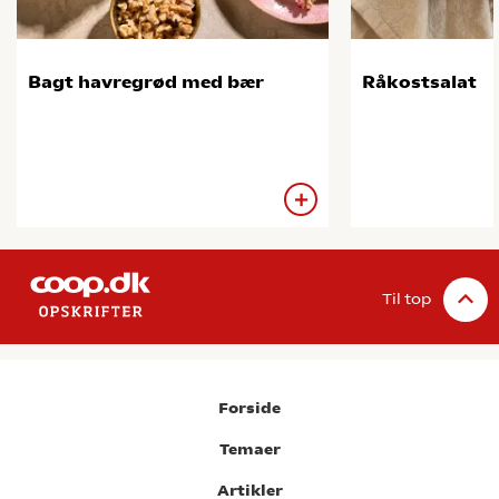
Bagt havregrød med bær
Råkostsalat
Til top
Forside
Temaer
Artikler