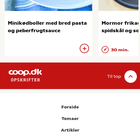
Minikødboller med bred pasta
Mormor frikad
og peberfrugtsauce
spidskål og so
30 min.
Til top
Forside
Temaer
Artikler